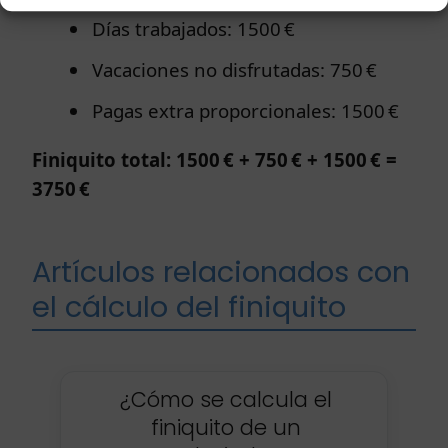
Días trabajados: 1500 €
Vacaciones no disfrutadas: 750 €
Pagas extra proporcionales: 1500 €
Finiquito total: 1500 € + 750 € + 1500 € =
3750 €
Artículos relacionados con
el cálculo del finiquito
¿Cómo se calcula el
finiquito de un