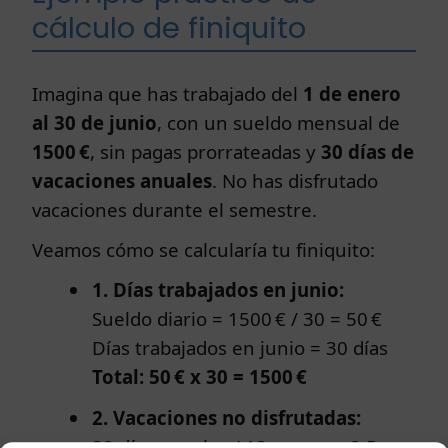
cálculo de finiquito
Imagina que has trabajado del
1 de enero
al 30 de junio
, con un sueldo mensual de
1500 €
, sin pagas prorrateadas y
30 días de
vacaciones anuales
. No has disfrutado
vacaciones durante el semestre.
Veamos cómo se calcularía tu finiquito:
1. Días trabajados en junio:
Sueldo diario = 1500 € / 30 = 50 €
Días trabajados en junio = 30 días
Total: 50 € x 30 = 1500 €
2. Vacaciones no disfrutadas:
30 días anuales / 12 meses = 2,5