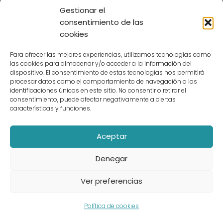
Gestionar el
días por mes
consentimiento de las
2,5 x 6 meses = 15 días no
cookies
disfrutados
Para ofrecer las mejores experiencias, utilizamos tecnologías como
Total: 50 € x 15 = 750 €
las cookies para almacenar y/o acceder a la información del
dispositivo. El consentimiento de estas tecnologías nos permitirá
3. Parte proporcional de las pagas
procesar datos como el comportamiento de navegación o las
extra:
identificaciones únicas en este sitio. No consentir o retirar el
consentimiento, puede afectar negativamente a ciertas
Suponiendo 2 pagas extra (verano y
características y funciones.
Navidad), equivalentes cada una a
un mes de sueldo:
Aceptar
1500 € x 2 = 3000 € al año → 3000 € /
Denegar
12 = 250 € al mes
Por 6 meses trabajados: 250 € x 6 =
Ver preferencias
1500 €
Política de cookies
Total estimado del finiquito: