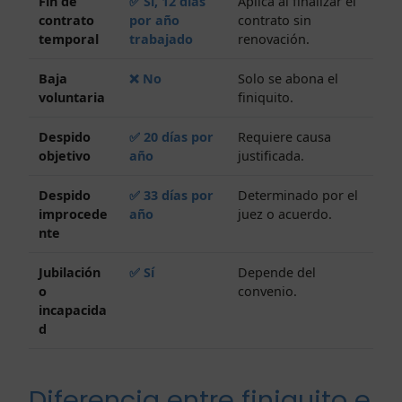
Fin de
✅ Sí, 12 días
Aplica al finalizar el
contrato
por año
contrato sin
temporal
trabajado
renovación.
Baja
❌ No
Solo se abona el
voluntaria
finiquito.
Despido
✅ 20 días por
Requiere causa
objetivo
año
justificada.
Despido
✅ 33 días por
Determinado por el
improcede
año
juez o acuerdo.
nte
Jubilación
✅ Sí
Depende del
o
convenio.
incapacida
d
Diferencia entre finiquito e